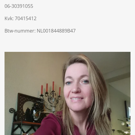
06-30391055
Kvk: 70415412
Btw-nummer: NL001844889B47